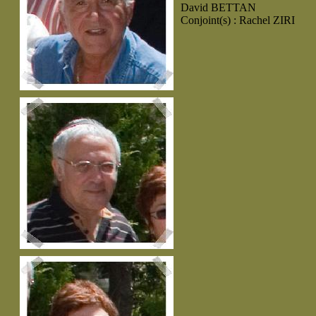
David BETTAN
Conjoint(s) : Rachel ZIRI