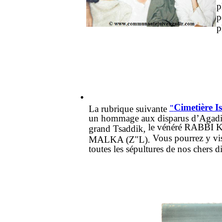
p
p
p
Cimetière Is
La rubrique suivante
"
un hommage aux disparus d’Agadir,
le vénéré RABBI
grand Tsaddik,
Vous pourrez y vis
MALKA (Z"L).
toutes les sépultures de nos chers d