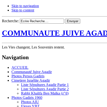
Skip to navigation
Skip to content
Recherche:
COMMUNAUTE JUIVE AGAD
Les Vies changent, Les Souvenirs restent.
Navigation
ACCUEIL
Communauté Juive Agadir
Photos Persos Gadiris
Cimetiere Israélite Agadir
Liste Sépultures Agadir Partie 1
Liste Sépultures Agadir Partie 2
Rabbi Khalifa Ben Malka (z"tl)
Photos Gadiris 1960
Photos AIU
Eleves YBT