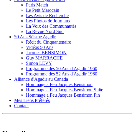
Paris Match
Le Petit Marocain
Les Avis de Recherche
Les Photos de Journaux
La Voix des Communautés
La Revue Nord Sud
50 Ans Séisme Agadir
Récit du Cinquantenaire
Vidéos 50 Ans
Jacques BENSIMON
Guy MARRACHE
Simon LEVY
Programme des 50 Ans d'Agadir 1960
Programme des 52 Ans d'Agadir 1960
Alliance d'Agadir au Canada
Hommage a Feu Jacques Bensimon
Hommage a Feu Jacques Bensimon Suite
Hommage a Feu Jacques Bensimon Fin
Mes Liens Préférés
Contact