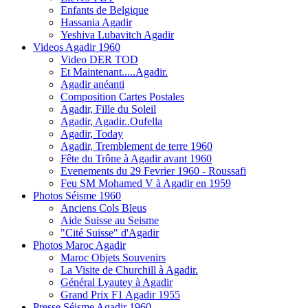
Enfants de Belgique
Hassania Agadir
Yeshiva Lubavitch Agadir
Videos Agadir 1960
Video DER TOD
Et Maintenant.....Agadir.
Agadir anéanti
Composition Cartes Postales
Agadir, Fille du Soleil
Agadir, Agadir..Oufella
Agadir, Today
Agadir, Tremblement de terre 1960
Fête du Trône à Agadir avant 1960
Evenements du 29 Fevrier 1960 - Roussafi
Feu SM Mohamed V à Agadir en 1959
Photos Séisme 1960
Anciens Cols Bleus
Aide Suisse au Seisme
"Cité Suisse" d'Agadir
Photos Maroc Agadir
Maroc Objets Souvenirs
La Visite de Churchill à Agadir.
Général Lyautey à Agadir
Grand Prix F1 Agadir 1955
Presse Séisme Agadir 1960