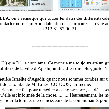
on y remarque que toutes les dates des différents calendri
 contacter notre ami Abdallah, afin de se procurer la revue 
+212 61 57 90 21
----------------------------------------------
 que D’. ait son âme. Ce monsieur a toujours été un gra
obiliers de la ville d’Agadir, inutile d’en dire plus, juste 
imetière Israélite d’Agadir, quant nous sommes tombés sur u
sait de la tombe de Mr Ernest CORCOS, lui-même.
ien na été fait pour remédier à ce non-respect, au délaisse
qu’elle est informée de la chose...........Heureusement, le
lage pour la tombe, merci messieurs de la communauté, po