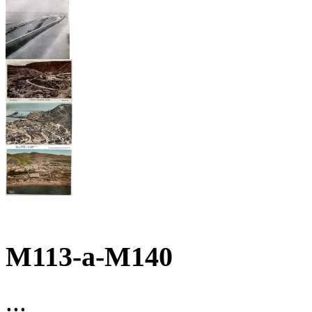
M113-a-M140
...