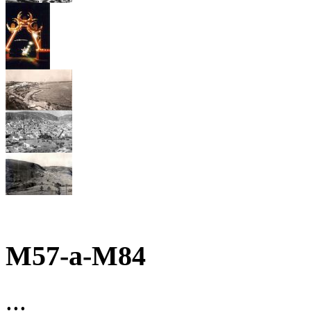
M57-a-M84
...