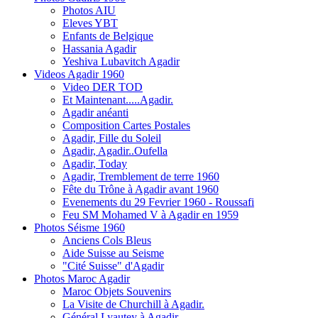
Photos AIU
Eleves YBT
Enfants de Belgique
Hassania Agadir
Yeshiva Lubavitch Agadir
Videos Agadir 1960
Video DER TOD
Et Maintenant.....Agadir.
Agadir anéanti
Composition Cartes Postales
Agadir, Fille du Soleil
Agadir, Agadir..Oufella
Agadir, Today
Agadir, Tremblement de terre 1960
Fête du Trône à Agadir avant 1960
Evenements du 29 Fevrier 1960 - Roussafi
Feu SM Mohamed V à Agadir en 1959
Photos Séisme 1960
Anciens Cols Bleus
Aide Suisse au Seisme
"Cité Suisse" d'Agadir
Photos Maroc Agadir
Maroc Objets Souvenirs
La Visite de Churchill à Agadir.
Général Lyautey à Agadir