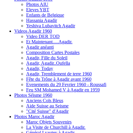
Photos AIU
Eleves YBT
Enfants de Belgique
Hassania Agadir
Yeshiva Lubavitch Agadir
Videos Agadir 1960
Video DER TOD
Et Maintenant.....Agadir.
Agadir anéanti
Composition Cartes Postales
Agadir, Fille du Soleil
Agadir, Agadir..Oufella
Agadir, Today
Agadir, Tremblement de terre 1960
Fête du Trône à Agadir avant 1960
Evenements du 29 Fevrier 1960 - Roussafi
Feu SM Mohamed V à Agadir en 1959
Photos Séisme 1960
Anciens Cols Bleus
Aide Suisse au Seisme
"Cité Suisse" d'Agadir
Photos Maroc Agadir
Maroc Objets Souvenirs
La Visite de Churchill à Agadir.
Général Lyautey à Agadir